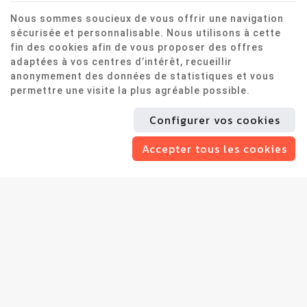
leaders du marché, offrant des
Nous sommes soucieux de vous offrir une navigation
sécurisée et personnalisable. Nous utilisons à cette
activités passionnantes et
fin des cookies afin de vous proposer des offres
divertissantes à nos clients de tous
adaptées à vos centres d’intérêt, recueillir
âges.
anonymement des données de statistiques et vous
permettre une visite la plus agréable possible.
Configurer vos cookies
NOS
Accepter tous les cookies
terrains
Nos
terrains de paintball à Mons,
Wavre, Rixensart et
Ottignies/Louvain-la-Neuve
offrent
une
qualité de jeu inégalable
,
adaptée aux débutants comme aux
vétérans. Chaque terrain est conçu