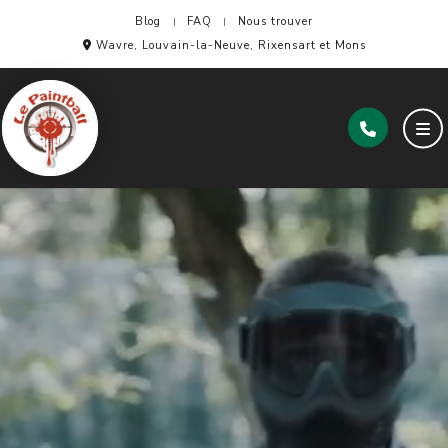
Blog
FAQ
Nous trouver
Wavre, Louvain-la-Neuve, Rixensart et Mons