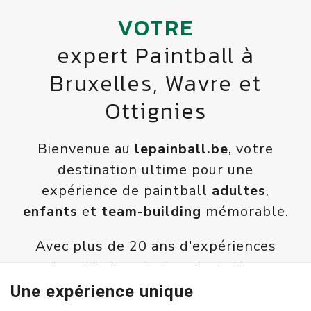
VOTRE
expert Paintball à
Bruxelles, Wavre et
Ottignies
Bienvenue au
lepainball.be
, votre
destination ultime pour une
expérience de paintball
adultes
,
enfants
et
team-building
mémorable.
Avec plus de 20 ans d'expériences
dans l’industrie du paintball et
d’activités récréatives en extérieur,
Une expérience unique
nous sommes fiers d'être l'un des