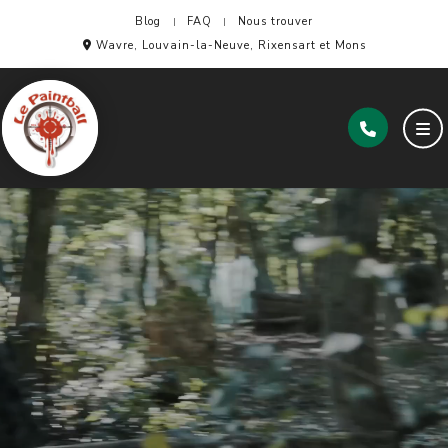
Blog
FAQ
Nous trouver
Wavre, Louvain-la-Neuve, Rixensart et Mons